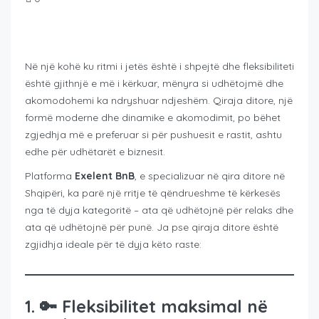
Në një kohë ku ritmi i jetës është i shpejtë dhe fleksibiliteti
është gjithnjë e më i kërkuar, mënyra si udhëtojmë dhe
akomodohemi ka ndryshuar ndjeshëm. Qiraja ditore, një
formë moderne dhe dinamike e akomodimit, po bëhet
zgjedhja më e preferuar si për pushuesit e rastit, ashtu
edhe për udhëtarët e biznesit.
Platforma
Exelent BnB
, e specializuar në qira ditore në
Shqipëri, ka parë një rritje të qëndrueshme të kërkesës
nga të dyja kategoritë – ata që udhëtojnë për relaks dhe
ata që udhëtojnë për punë. Ja pse qiraja ditore është
zgjidhja ideale për të dyja këto raste:
1. 🔑
Fleksibilitet maksimal në