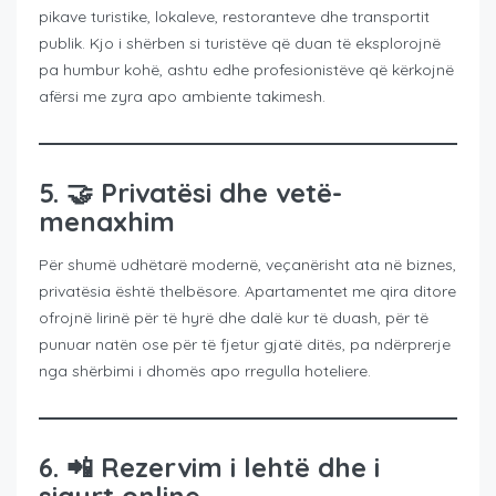
pikave turistike, lokaleve, restoranteve dhe transportit
publik. Kjo i shërben si turistëve që duan të eksplorojnë
pa humbur kohë, ashtu edhe profesionistëve që kërkojnë
afërsi me zyra apo ambiente takimesh.
5. 🤝
Privatësi dhe vetë-
menaxhim
Për shumë udhëtarë modernë, veçanërisht ata në biznes,
privatësia është thelbësore. Apartamentet me qira ditore
ofrojnë lirinë për të hyrë dhe dalë kur të duash, për të
punuar natën ose për të fjetur gjatë ditës, pa ndërprerje
nga shërbimi i dhomës apo rregulla hoteliere.
6. 📲
Rezervim i lehtë dhe i