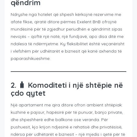
qëndrim
Ndryshe nga hotelet që shpesh kërkojnë rezervime me
afate fikse, qiratë ditore përmes Exelent BnB ofrojnë
mundësinë për të zgjedhur periudhën e qëndrimit sipas
nevojës – qoftë një natë, një fundjavë, apo disa ditë me
ndalesa të ndërmjetme. Ky fleksibilitet është veçanërisht
i vlefshëm për udhëtarët e biznesit që kanë axhenda të
paparashikueshme.
2. 🧳
Komoditeti i një shtëpie në
çdo qytet
Një apartament me qira ditore ofron ambient shtëpiak:
kuzhinë e pajisur, hapësirë për të punuar, banjo private,
dhe shpeshherë edhe ballkone ose veranda. Për
pushuesit, kjo krijon ndjesinë e rehatisë dhe privatësisë,
ndërsa për udhëtarët e biznesit – një mjedis i qetë për të