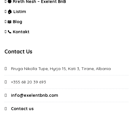
🟢 Rreth Nesh – Exelent BnB
🏠 Listim
📖 Blog
📞 Kontakt
Contact Us
Rruga Nikolla Tupe, Hyrja 15, Kati 3, Tirane, Albania
+355 68 20 39 693
info@exelentbnb.com
Contact us