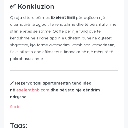
✅ Konkluzion
Qiraja ditore përmes
Exelent BnB
përfaqëson një
alternativë të zgjuar, të rehatshme dhe të përshtatur me
stilin e jetës së sotme. Qoftë për një fundjavë të
këndshme në Tiranë apo një udhëtim pune në qytetet
shqiptare, kjo formë akomodimi kombinon komoditetin,
fleksibilitetin dhe efikasitetin financiar në një mënyrë të
pakrahasueshme.
🔗
Rezervo tani apartamentin tënd ideal
në
exelentbnb.com
dhe përjeto një qëndrim
ndryshe.
Social
Tags: