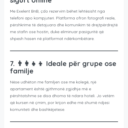
sigurt online
Me Exelent BnB, çdo rezervim bëhet lehtësisht nga
telefoni apo kompjuteri. Platforma ofron fotografi reale,
përshkrime të detajuara dhe komunikim të drejtpërdrejtë
me stafin ose hostin, duke eliminuar pasiguritë që
shpesh hasen në platformat ndërkombëtare.
7. 👨‍👩‍👧‍👦
Ideale për grupe ose
familje
Nëse udhëton me familjen ose me kolegë, një
apartament është gjithmonë zgjidhje më e
përshtatshme se disa dhoma të ndara hoteli. Jo vetëm
që kursen në çmim, por krijon edhe më shumë ndjesi
komuniteti dhe bashkëjetese.