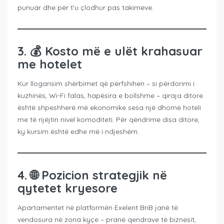
punuar dhe për t’u çlodhur pas takimeve.
3. 💰
Kosto më e ulët krahasuar
me hotelet
Kur llogarisim shërbimet që përfshihen – si përdorimi i
kuzhinës, Wi-Fi falas, hapësira e bollshme – qiraja ditore
është shpeshherë më ekonomike sesa një dhomë hoteli
me të njëjtin nivel komoditeti. Për qëndrime disa ditore,
ky kursim është edhe më i ndjeshëm.
4. 🌐
Pozicion strategjik në
qytetet kryesore
Apartamentet në platformën Exelent BnB janë të
vendosura në zona kyçe – pranë qendrave të biznesit,