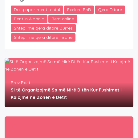
Daily apartment rental
Exelent BnB
Qera Ditore
Rent in Albania
Rent online
Shtepi me qera ditore Durres
Shtepi me qera ditore Tirane
Prev Post
Si të Organizojmë Sa më Mirë Ditën Kur Pushimet i
Kalojmë në Zonën e Detit