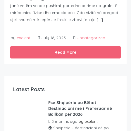
janë vetëm vende pushimi, por edhe burime natyrale të
mirëqenies fizike dhe emocionale. Çdo vizitë në bregdet
sjell shumë më tepër se freski e zbavitje: ajo […]
by
exelent
July 16, 2025
Uncategorized
Read More
Latest Posts
Pse Shqipëria po Bëhet
Destinacioni më i Preferuar në
Ballkan për 2026
3 months ago
by
exelent
🌍 Shqipëria – destinacioni që po...