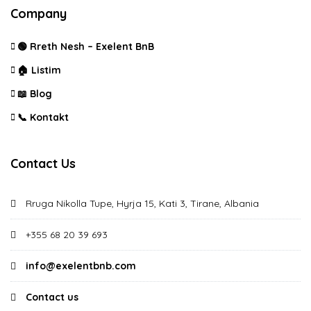
Company
🟢 Rreth Nesh – Exelent BnB
🏠 Listim
📖 Blog
📞 Kontakt
Contact Us
Rruga Nikolla Tupe, Hyrja 15, Kati 3, Tirane, Albania
+355 68 20 39 693
info@exelentbnb.com
Contact us