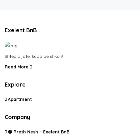
Exelent BnB
Shtëpia jote, kudo që shkon!
Read More
Explore
Apartment
Company
🟢 Rreth Nesh – Exelent BnB