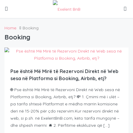
Home
Booking
Booking
Pse është Më Mirë të Rezervoni Direkt në Web
sesa në Platforma si Booking, Airbnb, etj?
🌐 Pse është Më Mirë të Rezervoni Direkt në Web sesa në
Platforma si Booking, Airbnb, etj? 💸 1. Çmimi më i ulët –
pa tarifa shtesë Platformat e mëdha marrin komisione
deri në 15-20% për çdo rezervim.Kur rezervoni direkt në
web, si p.sh. në ExelentBnB.com, këto tarifa mungojnë –
dhe shpesh merrni: 🛎️ 2. Përfitime ekskluzive që […]