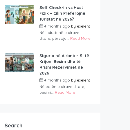
Self Check-in vs Host
Fizik – Cilin Preferojnë
Turistët në 2026?
4 months ago
by
exelent
Në industrinë e qirave
ditore, përvoja...
Read More
Siguria në Airbnb – Si të
Krijoni Besim dhe të
Rrisni Rezervimet në
2026
4 months ago
by
exelent
Në botën e qirave ditore,
besimi...
Read More
Search