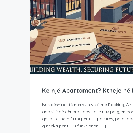
Ke një Apartament? Ktheje në 
Nuk dëshiron të merresh vetë me Booking, Air
apo vilë që qëndron bosh ose nuk po gjeneron 
qëndrueshëm fitimi për ty – pa stres, pa ang
gjithçka për ty. Si funksionon […]