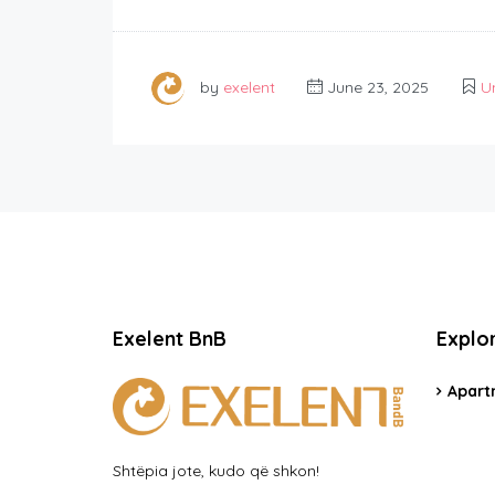
by
exelent
June 23, 2025
U
Exelent BnB
Explo
Apart
Shtëpia jote, kudo që shkon!