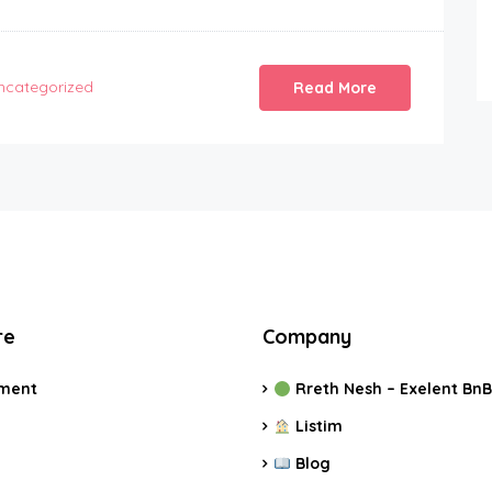
ncategorized
Read More
re
Company
ment
Rreth Nesh – Exelent BnB
Listim
Blog