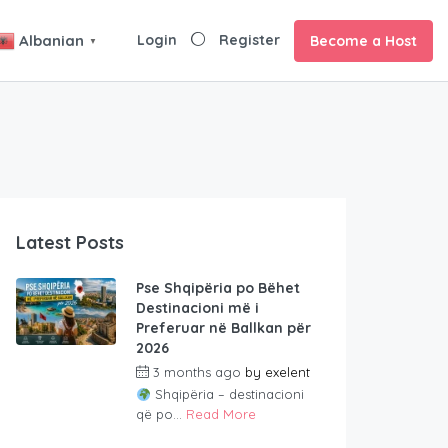
Login
Register
Albanian
Become a Host
▼
Latest Posts
Pse Shqipëria po Bëhet
Destinacioni më i
Preferuar në Ballkan për
2026
3 months ago
by
exelent
Shqipëria – destinacioni
që po...
Read More