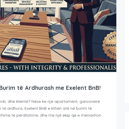
Burim të Ardhurash me Exelent BnB!
bnb, dhe klientë? Nëse ke një apartament, garsonierë
të ardhura, Exelent BnB e kthen atë në burim të
azhime të përditshme, dhe me një ekip që e menaxhon