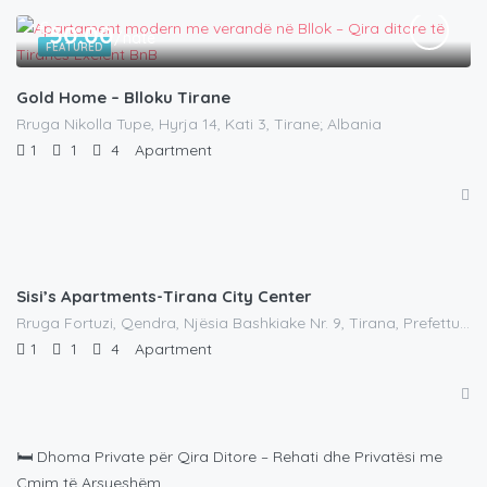
€
50.00
/natë
FEATURED
Gold Home – Blloku Tirane
Rruga Nikolla Tupe, Hyrja 14, Kati 3, Tirane; Albania
1
1
4
Apartment
€
42.00
/natë
Sisi’s Apartments-Tirana City Center
Rruga Fortuzi, Qendra, Njësia Bashkiake Nr. 9, Tirana, Prefettura di Tirana, Central Albania, 1016, Albania
1
1
4
Apartment
🛏️ Dhoma Private për Qira Ditore – Rehati dhe Privatësi me
Çmim të Arsyeshëm