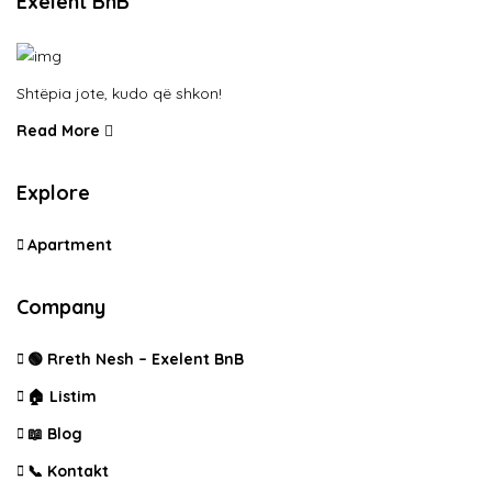
Exelent BnB
Shtëpia jote, kudo që shkon!
Read More
Explore
Apartment
Company
🟢 Rreth Nesh – Exelent BnB
🏠 Listim
📖 Blog
📞 Kontakt