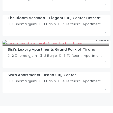
€
60.00
/natë
The Bloom Veranda – Elegant City Center Retreat
1
Dhoma gjumi
1
Banjo
3
Të ftuarit
Apartment
€
105.00
/natë
Sisi’s Luxury Apartments Grand Park of Tirana
2
Dhoma gjumi
2
Banjo
5
Të ftuarit
Apartment
€
42.00
/natë
Sisi’s Apartments-Tirana City Center
1
Dhoma gjumi
1
Banjo
4
Të ftuarit
Apartment