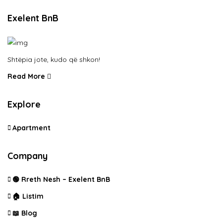
Exelent BnB
Shtëpia jote, kudo që shkon!
Read More
Explore
Apartment
Company
🟢 Rreth Nesh – Exelent BnB
🏠 Listim
📖 Blog