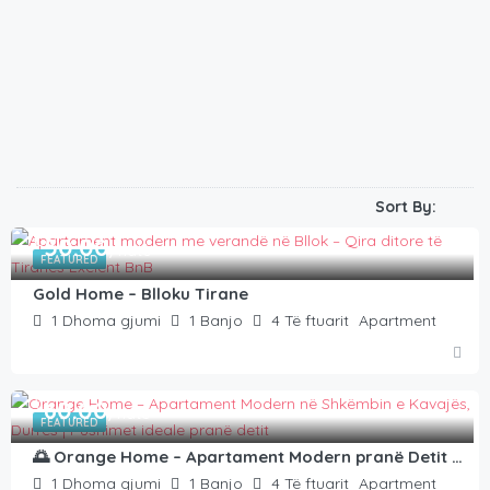
Sort By:
€
50.00
/natë
FEATURED
Gold Home – Blloku Tirane
1
Dhoma gjumi
1
Banjo
4
Të ftuarit
Apartment
€
60.00
/natë
FEATURED
🌅 Orange Home – Apartament Modern pranë Detit në Shkëmbin e Kavajës, Durrës
1
Dhoma gjumi
1
Banjo
4
Të ftuarit
Apartment